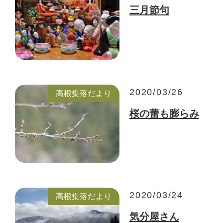
三月節句
2020/03/26
高根集落だより
桜の蕾も膨らみ
2020/03/24
高根集落だより
気分屋さん