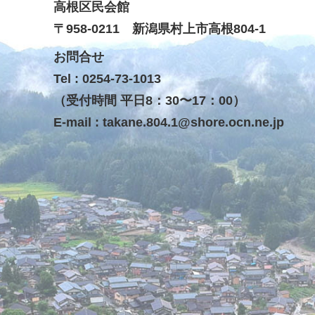
高根区民会館
〒958-0211 新潟県村上市高根804-1
お問合せ
Tel : 0254-73-1013
（受付時間 平日8：30〜17：00）
E-mail :
takane.804.1@shore.ocn.ne.jp