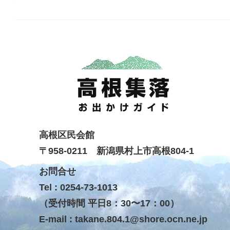
高根区民会館
〒958-0211 新潟県村上市高根804-1
お問合せ
Tel : 0254-73-1013
（受付時間 平日8：30〜17：00）
E-mail :
takane.804.1@shore.ocn.ne.jp