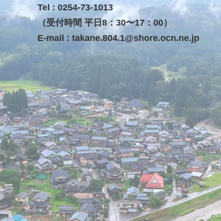
Tel : 0254-73-1013
（受付時間 平日8：30〜17：00）
E-mail :
takane.804.1@shore.ocn.ne.jp