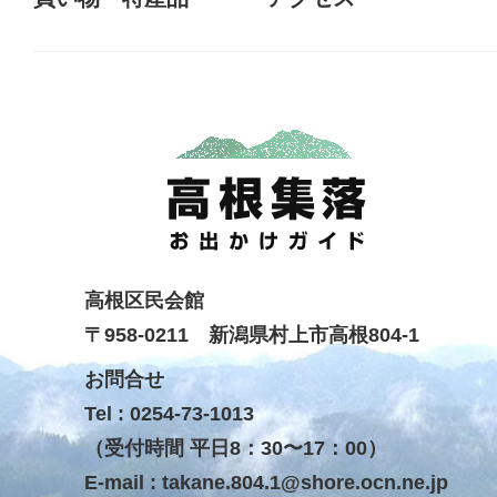
高根区民会館
〒958-0211 新潟県村上市高根804-1
お問合せ
Tel : 0254-73-1013
（受付時間 平日8：30〜17：00）
E-mail :
takane.804.1@shore.ocn.ne.jp