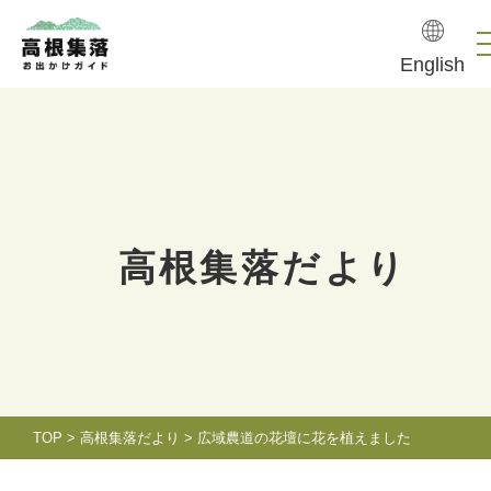
English
高根集落だより
TOP
>
高根集落だより
>
広域農道の花壇に花を植えました